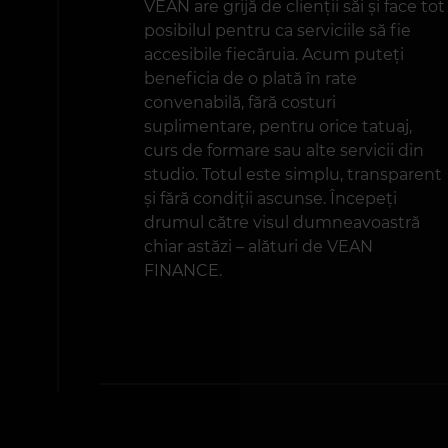
VEAN are grijă de clienții săi și face tot
posibilul pentru ca serviciile să fie
accesibile fiecăruia. Acum puteți
beneficia de o plată în rate
convenabilă, fără costuri
suplimentare, pentru orice tatuaj,
curs de formare sau alte servicii din
studio. Totul este simplu, transparent
și fără condiții ascunse. Începeți
drumul către visul dumneavoastră
chiar astăzi – alături de VEAN
FINANCE.