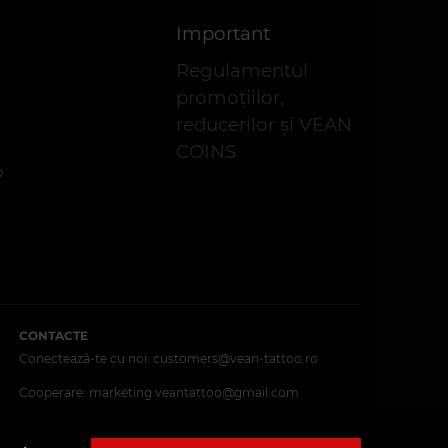
Important
Regulamentul
promoțiilor,
reducerilor și VEAN
COINS
p
CONTACTE
Conectează-te cu noi:
customers@vean-tattoo.ro
Cooperare:
marketing.veantattoo@gmail.com
Reclamații și sugestii:
complaints@vean-tattoo.com