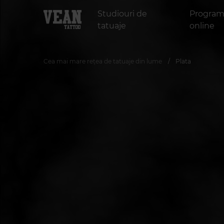
Studiouri de
Program
tatuaje
online
Cea mai mare rețea de tatuaje din lume
Plata