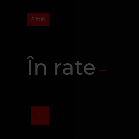
Plătiţi
În rate
1