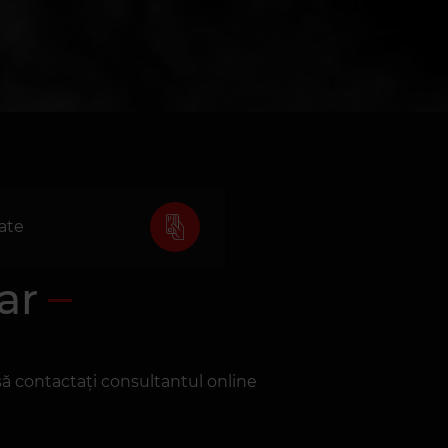
rate
ar
 să contactați consultantul online