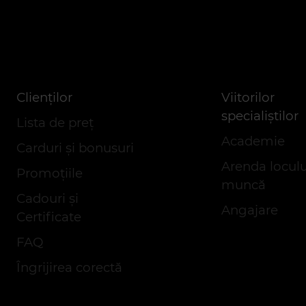
Сlienților
Viitorilor
specialiștilor
Lista de preț
Academie
Carduri și bonusuri
Arenda loculu
Promoțiile
muncă
Cadouri și
Angajare
Certificate
FAQ
Îngrijirea corectă