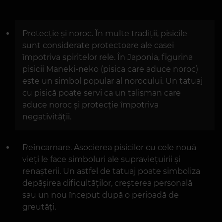
Protecție și noroc. În multe tradiții, pisicile
sunt considerate protectoare ale casei
împotriva spiritelor rele. În Japonia, figurina
pisicii Maneki-neko (pisica care aduce noroc)
este un simbol popular al norocului. Un tatuaj
cu pisică poate servi ca un talisman care
aduce noroc și protecție împotriva
negativității.
Reîncarnare. Asocierea pisicilor cu cele nouă
vieți le face simboluri ale supraviețuirii și
renașterii. Un astfel de tatuaj poate simboliza
depășirea dificultăților, creșterea personală
sau un nou început după o perioadă de
greutăți.