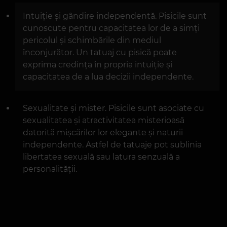
Intuiție și gândire independentă. Pisicile sunt
cunoscute pentru capacitatea lor de a simți
pericolul și schimbările din mediul
înconjurător. Un tatuaj cu pisică poate
exprima credința în propria intuiție și
capacitatea de a lua decizii independente.
Sexualitate și mister. Pisicile sunt asociate cu
sexualitatea și atractivitatea misterioasă
datorită mișcărilor lor elegante și naturii
independente. Astfel de tatuaje pot sublinia
libertatea sexuală sau latura senzuală a
personalității.