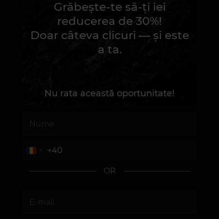
Grăbește-te să-ți iei
reducerea de 30%!
Doar câteva clicuri — și este
a ta.
Nu rata această oportunitate!
OR