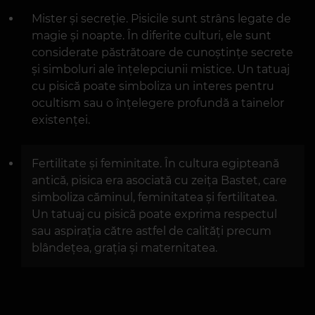
Mister și secreție. Pisicile sunt strâns legate de
magie și noapte. În diferite culturi, ele sunt
considerate păstrătoare de cunoștințe secrete
și simboluri ale înțelepciunii mistice. Un tatuaj
cu pisică poate simboliza un interes pentru
ocultism sau o înțelegere profundă a tainelor
existenței.
Fertilitate și feminitate. În cultura egipteană
antică, pisica era asociată cu zeița Bastet, care
simboliza căminul, feminitatea și fertilitatea.
Un tatuaj cu pisică poate exprima respectul
sau aspirația către astfel de calități precum
blândețea, grația și maternitatea.