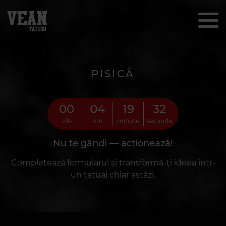
PISICĂ
00
04
19
30
zile
ore
minute
secunde
Nu te gândi — acționează!
Completează formularul și transformă-ți ideea într-
un tatuaj chiar astăzi.