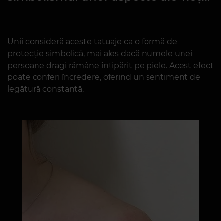
persoanei
Pentru mulți, tatuajul cu nume
reprezintă o modalitate de a
evidenția atașamentul față de cei
importanți, de a sublinia principiile
personale sau de a exprima
simbolismul unor aspecte ale vieții.
Unii consideră aceste tatuaje ca o formă de
protecție simbolică, mai ales dacă numele unei
persoane dragi rămâne întipărit pe piele. Acest efect
poate conferi încredere, oferind un sentiment de
legătură constantă.