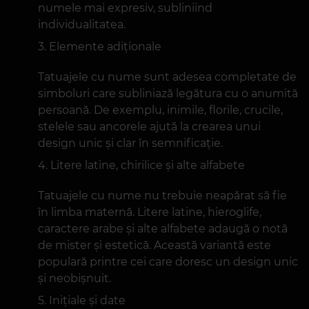
eleganța și simplitatea lor. Adesea sunt
realizate cu un font mic și sunt plasate pe
încheietură, deget sau în spatele urechii.
Această variantă este ideală pentru cei care
preferă un design discret, dar semnificativ.
Caligrafie și lettering
Tatuajele caligrafice cu nume sunt populare
datorită valorii lor vizuale și estetice. Fonturi
diferite, cum ar fi cele gotice sau decorative, fac
numele mai expresiv, subliniind
individualitatea.
Elemente adiționale
Tatuajele cu nume sunt adesea completate de
simboluri care subliniază legătura cu o anumită
persoană. De exemplu, inimile, florile, crucile,
stelele sau ancorele ajută la crearea unui