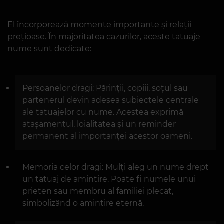
El încorporează momente importante și relații
prețioase. În majoritatea cazurilor, aceste tatuaje
nume sunt dedicate:
Persoanelor dragi: Părinții, copiii, soțul sau
partenerul devin adesea subiectele centrale
ale tatuajelor cu nume. Acestea exprimă
atașamentul, loialitatea și un reminder
permanent al importanței acestor oameni.
Memoria celor dragi: Mulți aleg un nume drept
un tatuaj de amintire. Poate fi numele unui
prieten sau membru al familiei plecat,
simbolizând o amintire eternă.