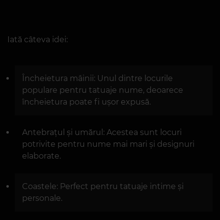
Idei de plasare
a tatuajelor nume
Locația tatuajului este la fel de
importantă ca și alegerea stilului și
fontului.
Iată câteva idei:
Încheietura mâinii: Unul dintre locurile
populare pentru tatuaje nume, deoarece