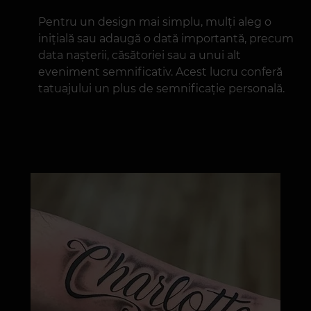
design unic și clar în semnificație.
Litere latine, chirilice și alte alfabete
Tatuajele cu nume nu trebuie neapărat să fie
în limba maternă. Litere latine, hieroglife,
caractere arabe și alte alfabete adaugă o notă
de mister și estetică. Această variantă este
populară printre cei care doresc un design unic
și neobișnuit.
Inițiale și date
Pentru un design mai simplu, mulți aleg o
inițială sau adaugă o dată importantă, precum
data nașterii, căsătoriei sau a unui alt
eveniment semnificativ. Acest lucru conferă
tatuajului un plus de semnificație personală.