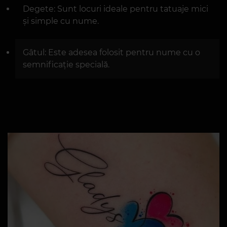
încheietura poate fi ușor expusă.
Antebrațul și umărul: Acestea sunt locuri
potrivite pentru nume mai mari și designuri
elaborate.
Coastele: Perfect pentru tatuaje intime și
personale.
Degete: Sunt locuri ideale pentru tatuaje mici
și simple cu nume.
Gâtul: Este adesea folosit pentru nume cu o
semnificație specială.