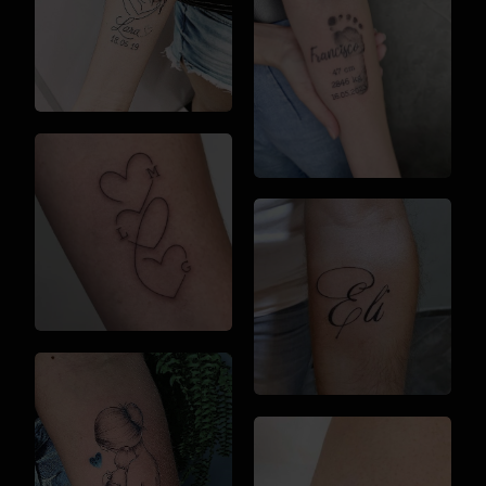
Maeștrii noștri te vor ajuta să creezi un design unic,
care să sublinieze semnificația alegerii tale. Un
tatuaj cu nume pe piele nu este doar un element
de stil, ci și o parte esențială a poveștii tale. Vizitează
VEAN TATTOO și oferă tatuajului tău o valoare care să
rămână cu tine pentru totdeauna!