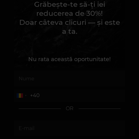
Grăbește-te să-ți iei
reducerea de 30%!
Doar câteva clicuri — și este
a ta.
Nu rata această oportunitate!
OR