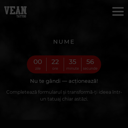
NUME
00
22
35
54
zile
ore
minute
secunde
Nu te gândi — acționează!
Completează formularul și transformă-ți ideea într-
un tatuaj chiar astăzi.