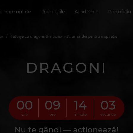
amare online
Promoțiile
Academie
Portofoliu
ițe
Tatuaje cu dragoni: Simbolism, stiluri și idei pentru inspirație
DRAGONI
00
09
14
02
zile
ore
minute
secunde
Nu te gândi — acționează!