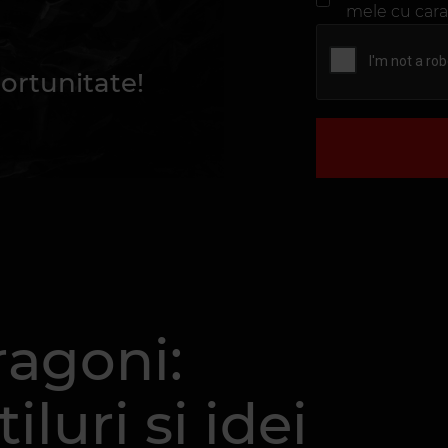
mele cu cara
ortunitate!
ragoni:
luri și idei