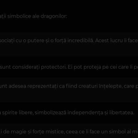
ii simbolice ale dragonilor:
ociați cu o putere și o forță incredibilă. Acest lucru îi f
 sunt considerați protectori. Ei pot proteja pe cei care îi 
unt adesea reprezentați ca fiind creaturi înțelepte, car
 spirite libere, simbolizează independența și libertatea.
 de magie și forțe mistice, ceea ce îi face un simbol al mi