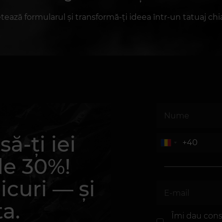
ază formularul și transformă-ți ideea într-un tatuaj chia
ă-ți iei
de 30%!
icuri — și
ta.
Îmi dau cons