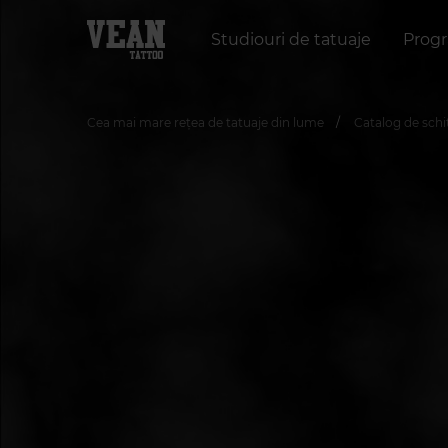
Studiouri de tatuaje
Progr
Cea mai mare rețea de tatuaje din lume
Catalog de sch