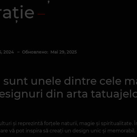
rație
5, 2024
– Обновлено: Mai 29, 2025
 sunt unele dintre cele m
signuri din arta tatuajelo
uri și reprezintă forțele naturii, magie și spiritualitate. 
 care vă pot inspira să creați un design unic și memorabil.