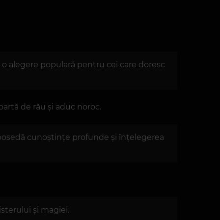
ace o alegere populară pentru cei care doresc
poartă de rău și aduc noroc.
e posedă cunoștințe profunde și înțelegerea
sterului și magiei.