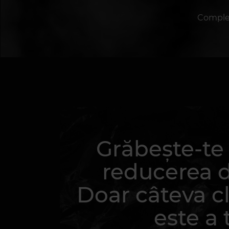
Complete
Grăbește-te s
reducerea 
Doar câteva cl
este a 