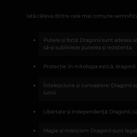
Iată câteva dintre cele mai comune semnificaț
Putere și forță: Dragonii sunt adesea as
să-și sublinieze puterea și rezistența.
Protecție: În mitologia estică, dragonii
Înțelepciune și cunoaștere: Dragonii s
lumii.
Libertate și independență: Dragonii, ca
Magie și misticism: Dragonii sunt legați