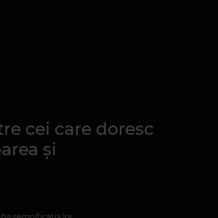
tre cei care doresc
area și
ba semnificația lor.