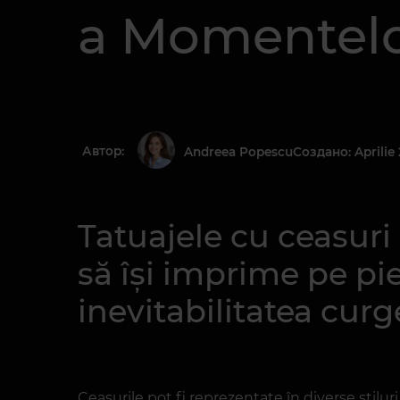
a Momentelo
Автор:
Создано: Aprilie 
Andreea Popescu
Tatuajele cu ceasuri
să își imprime pe pie
inevitabilitatea curg
Ceasurile pot fi reprezentate în diverse stilu