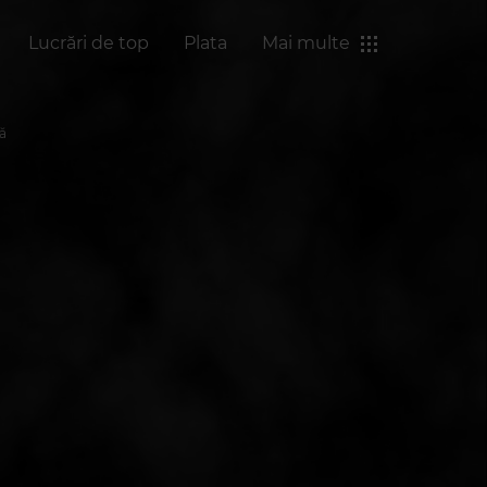
Lucrări de top
Plata
Mai multe
lă