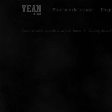
Studiouri de tatuaje
Progr
Cea mai mare rețea de tatuaje din lume
Catalog de sch