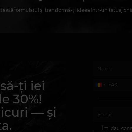
ază formularul și transformă-ți ideea într-un tatuaj chia
ă-ți iei
de 30%!
icuri — și
ta.
Îmi dau cons