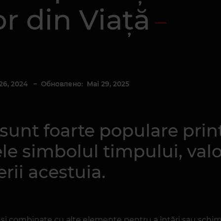
r din Viață
26, 2024
– Обновлено: Mai 29, 2025
 sunt foarte populare prin
le simbolul timpului, valo
erii acestuia.
ri și combinate cu alte elemente pentru a întări sau schim