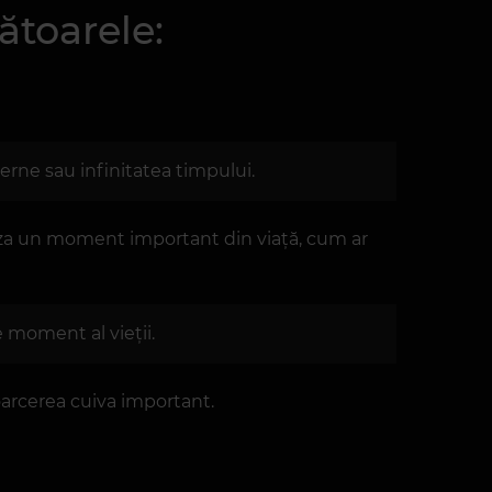
ătoarele:
eterne sau infinitatea timpului.
za un moment important din viață, cum ar
e moment al vieții.
oarcerea cuiva important.