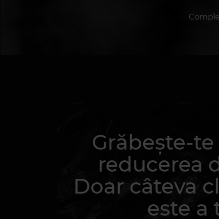
Complete
Grăbește-te s
reducerea 
Doar câteva cl
este a 