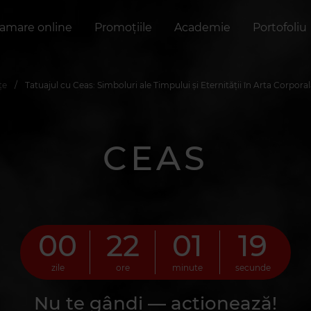
amare online
Promoțiile
Academie
Portofoliu
ițe
Tatuajul cu Ceas: Simboluri ale Timpului și Eternității în Arta Corpora
CEAS
00
22
01
18
zile
ore
minute
secunde
Nu te gândi — acționează!