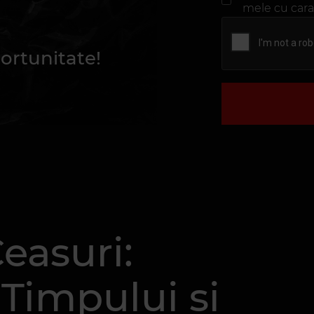
mele cu cara
ortunitate!
easuri:
 Timpului și