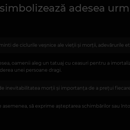
i simbolizează adesea urm
minti de ciclurile veșnice ale vieții și morții, adevărurile 
a, oamenii aleg un tatuaj cu ceasuri pentru a imortali
erderea unei persoane dragi.
de inevitabilitatea morții și importanța de a prețui fiecar
de asemenea, să exprime așteptarea schimbărilor sau înt