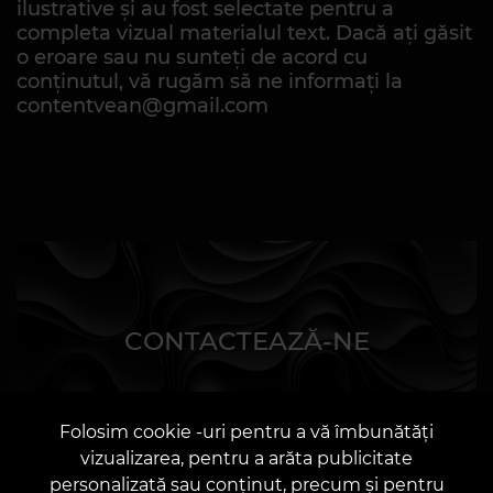
ilustrative și au fost selectate pentru a
completa vizual materialul text. Dacă ați găsit
o eroare sau nu sunteți de acord cu
conținutul, vă rugăm să ne informați la
contentvean@gmail.com
CONTACTEAZĂ-NE
Folosim cookie -uri pentru a vă îmbunătăți
vizualizarea, pentru a arăta publicitate
personalizată sau conținut, precum și pentru