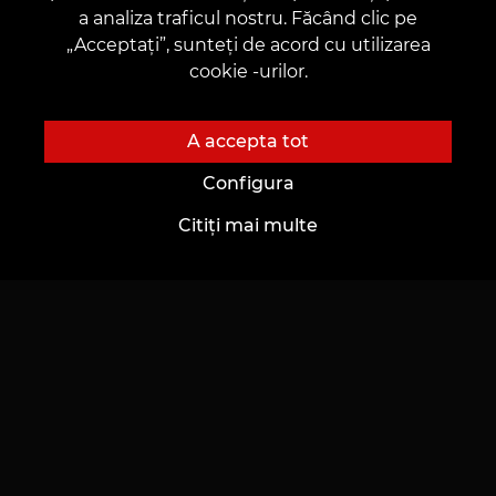
a analiza traficul nostru. Făcând clic pe
„Acceptați”, sunteți de acord cu utilizarea
cookie -urilor.
OR
A accepta tot
Configura
Citiți mai multe
Îmi dau consimțământul pentru prelucrarea
datelor mele cu caracter personal.
Trimite