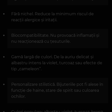
Fără nichel. Reduce la minimum riscul de
reacții alergice și iritații.
Biocompatibilitate. Nu provoacă inflamații și
nu reacționează cu țesuturile.
Gamă largă de culori. De la auriu delicat și
albastru intens la violet, turcoaz sau efecte de
tip „cameleon”.
Personalizare stilistică. Bijuteriile pot fi alese în
funcție de haine, stare de spirit sau culoarea
ochilor.
Culori populare: albastru, violet, turcoaz, bronz,