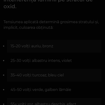
oxid.
Tensiunea aplicată determină grosimea stratului și,
implicit, culoarea obținută:
15–20 volți: auriu, bronz
25–30 volți: albastru intens, violet
35–40 volți: turcoaz, bleu ciel
45–50 volți: verde, galben lămâie
55+ volți: roz, albastru deschis, efect