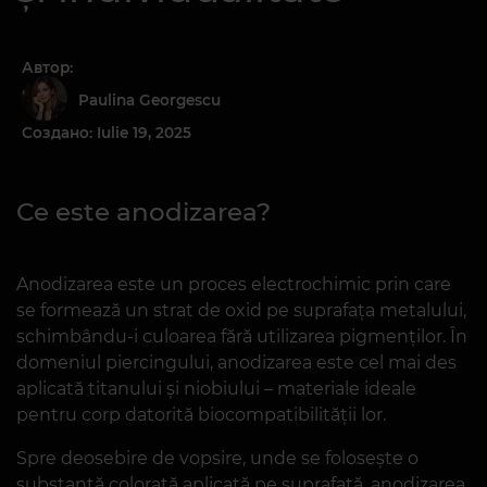
Автор:
Paulina Georgescu
Создано: Iulie 19, 2025
Ce este anodizarea?
Anodizarea este un proces electrochimic prin care
se formează un strat de oxid pe suprafața metalului,
schimbându-i culoarea fără utilizarea pigmenților. În
domeniul piercingului, anodizarea este cel mai des
aplicată titanului și niobiului – materiale ideale
pentru corp datorită biocompatibilității lor.
Spre deosebire de vopsire, unde se folosește o
substanță colorată aplicată pe suprafață, anodizarea